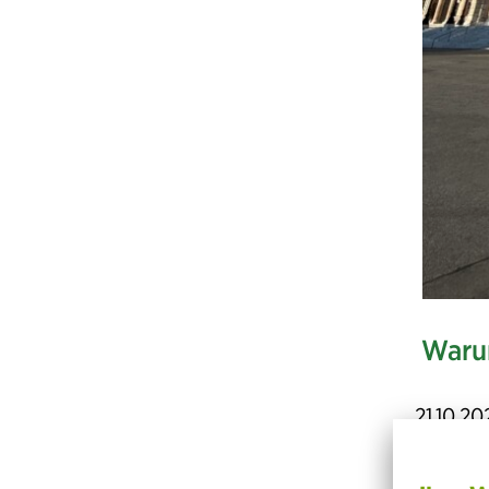
Warum
21.10.2
Zuhause
Josefst