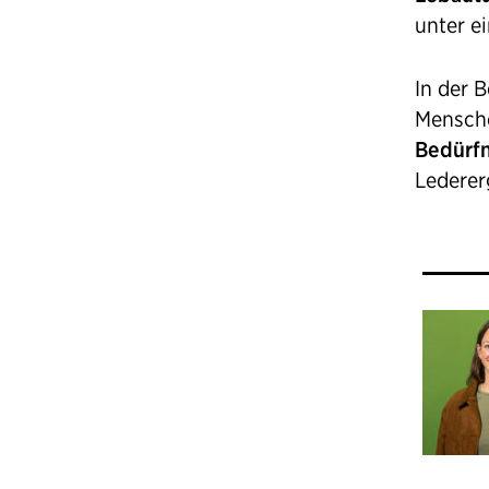
unter e
In der B
Mensche
Bedürfn
Ledererg