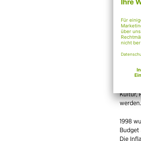
der es
B
zu fina
wurde ü
Wien mu
Die Jos
unterfi
Josefst
zur Erh
Straßen
Kultur,
werden.
1998 wu
Budget 
Die Infl