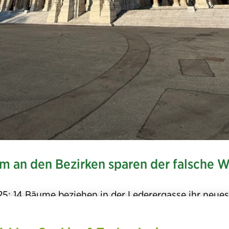
 an den Bezirken sparen der falsche W
025: 14 Bäume beziehen in der Lederergasse ihr neues
. Doch sie könnten vorerst die letzten in den Straße
adt gewesen sein. Denn
Wien streicht den Klimaför