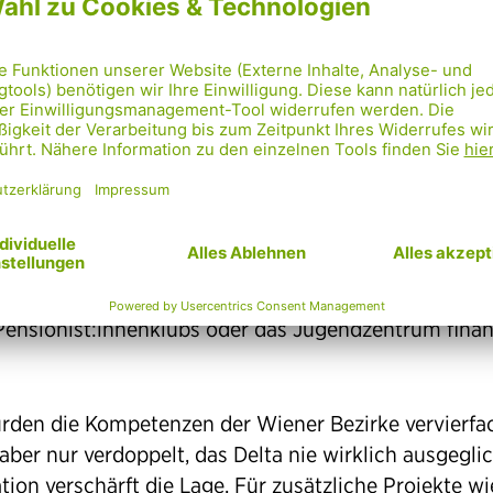
ezirken bisher ermöglicht hat, größere Umgestalt
nzieren. Jeder Baum, jede Entsiegelung und jedes Gr
ber diesen Topf gefördert. Nun wird er ersatzlos ges
ss sparen; 2026 ganze zwei Milliarden Euro!
efstadt ist wie viele Innenstadtbezirke
chronisch
nanziert
. Die 3,5 Millionen Euro, die die Stadt Wien d
adt als Jahresbudget (!) zur Verfügung stellt, reiche
altung der grundlegenden Infrastruktur. Davon müsse
, Parks, Kindergärten und Schulen erhalten, aber au
 Pensionist:innenklubs oder das Jugendzentrum finan
rden die Kompetenzen der Wiener Bezirke vervierfac
aber nur verdoppelt, das Delta nie wirklich ausgegli
ation verschärft die Lage. Für zusätzliche Projekte wi