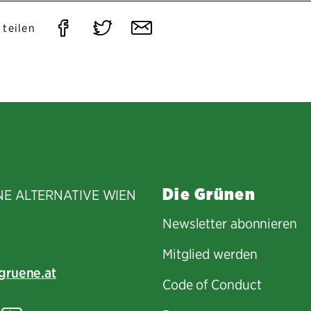
Auf
Auf
Per
 teilen
Facebook
Twitter
E-
teilen
teilen
Mail
teilen
Die Grünen
NE ALTERNATIVE WIEN
Newsletter abonnieren
Mitglied werden
gruene.at
Code of Conduct