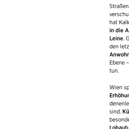
Straßen
verschu
hat Kal
in die 
Leine
. 
den let
Anwohn
Ebene –
tun.
Wien sp
Erhöhun
denenle
sind.
Kü
besonde
Lobaut