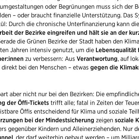
umgestaltungen oder Begrünungen muss sich der B
lden – oder braucht finanzielle Unterstützung. Das 
kül: Durch die chronische Unterfinanzierung kann di
Arbeit der Bezirke eingreifen und hält sie an der ku
Gerade die Grünen Bezirke der Stadt haben den Klima
zten Jahren intensiv genutzt, um die
Lebensqualität 
er:innen
zu verbessern: Aus
Verantwortung
, auf lok
 direkt bei den Menschen – etwas
gegen die Klimak
art aber nicht nur bei den Bezirken: Die empfindlich
g der Öffi-Tickets
trifft alle; fatal in Zeiten der Teue
istbare Öffis entscheidend für Klima und soziale Tei
rzungen bei der Mindestsicherung
zeigen
soziale K
rs gegenüber Kindern und Alleinerziehenden. Nur d
unnel
, der darf weiterhin gebaut werden – um Milliar