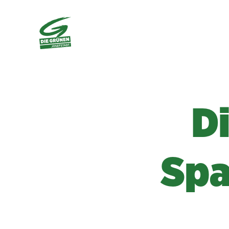
D
Spa