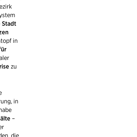
ezirk
System
e
Stadt
rzen
topf in
für
aler
rise
zu
e
rung, in
lhabe
älte
–
er
den, die