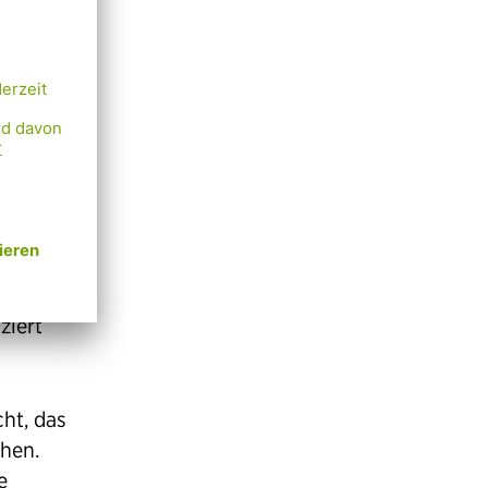
ungen
ünbeet
trichen.
er
n kaum
n u.a.
ch
ziert
ht, das
chen.
e