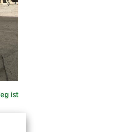
eg ist
n der
dertopf
,