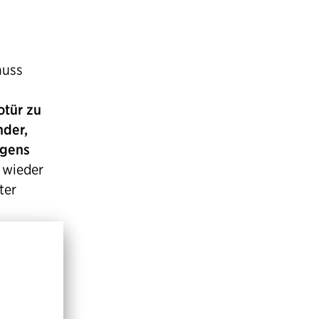
muss
otür zu
nder,
rgens
 wieder
ter
n dem
 werden
d