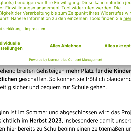
zu machen.
ue Bäume
und ein großes Grünbeet sorgen für Besch
rden das Mikroklima immens verbessern. Neue
legenheiten und ein Trinkbrunnen
fördern die
altsqualität und schaffen einen sozialen Treffpunkt 
rschaft. Auf Seite der Kirche und der Schule wird mi
ehend breiten Gehsteigen
mehr Platz für die Kinde
lichen
geschaffen. So können sie fröhlich plaudern
zeitig sicher und bequem zur Schule gehen.
inn ist im Sommer und abgeschlossen wird das Pro
sichtlich im
Herbst 2023
, insbesondere damit unser
en hier bereits zu Schulbeginn einen zeitgemäßen u