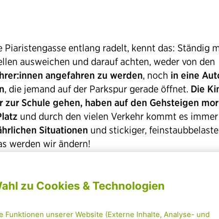
e Piaristengasse entlang radelt, kennt das: Ständig 
llen ausweichen und darauf achten, weder von den
hrer:innen angefahren zu werden
, noch
in eine Aut
n
, die jemand auf der Parkspur gerade öffnet.
Die Ki
er zur Schule gehen, haben auf den Gehsteigen mo
latz
und durch den vielen Verkehr kommt es immer
hrlichen Situationen
und stickiger, feinstaubbelaste
Das werden wir ändern!
m der Straßenbelag in der Piaristengasse zwische
r an der Josefstadt und dem Schönbornpark saniert
nützen wir die Chance, sie klimagerecht,
modern un