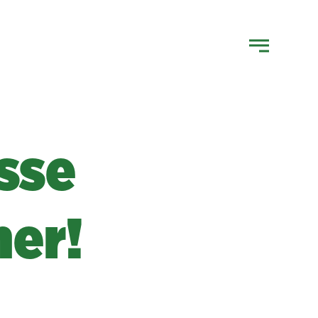
sse
ner!