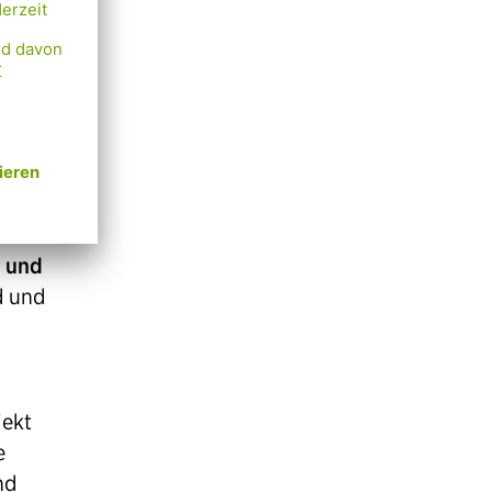
attung
für die
t
r und
d und
jekt
e
nd