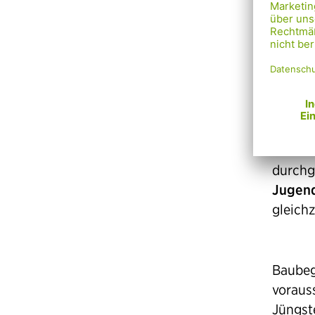
sicher
Elf ne
und we
Sitzge
Aufenth
Nachba
durchg
Jugend
gleich
Baubeg
voraus
Jüngst