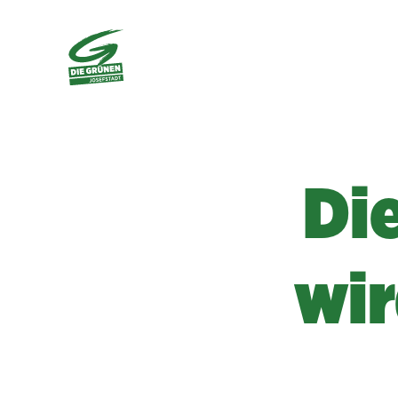
Di
wir