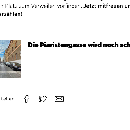
en Platz zum Verweilen vorfinden.
Jetzt mitfreuen u
erzählen!
Die Piaristengasse wird noch sc
Auf
Auf
Per
 teilen
Facebook
Twitter
E-
teilen
teilen
Mail