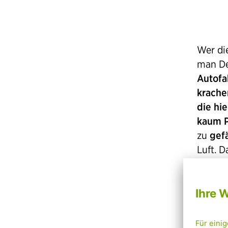
Wer di
man De
Autofa
krache
die hi
kaum P
zu
gefä
Luft. 
Nachde
Theate
muss, 