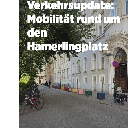
Verkehrsupdate:
Mobilität rund um
den
Hamerlingplatz