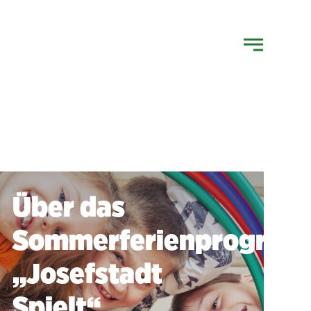
Über das
Sommerferienprogra
„Josefstadt
Spielt“