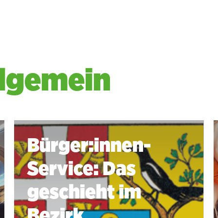
llgemein
Bürger:innen-
Service: Das
geschieht im
Bezirk