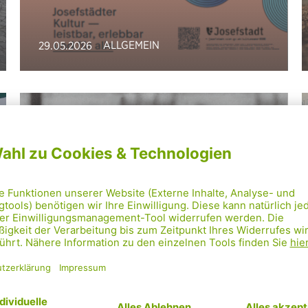
ALLGEMEIN
29.05.2026
Der
Hamerlingpark
wird zum Lore-
Segal-Park